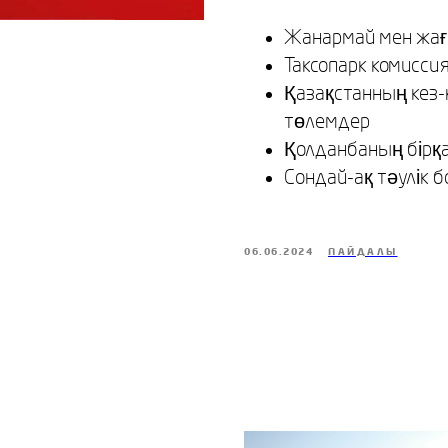
Жанармай мен жағ
Таксопарк комисси
Қазақстанның кез-
төлемдер
Қолданбаның бірқ
Сондай-ақ тәулік 
06.06.2024
ПАЙДАЛЫ