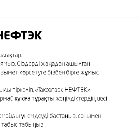
 НЕФТЭК
алықтар.
ямыз, Сіздерді жаңадан ашылған
зымет көрсетуге бізбен бірге жұмыс
ылы тіркеліп, «Таксопарк НЕФТЭК»
армай құюға тұрақты жеңілдіктердің иесі
нармайды үнемдеуді бастаңыз, сонымен
е табыс табыңыз.