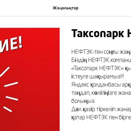
Жаңалықтар
Таксопарк
НЕФТЭК-тен соңғы жаң
Біздің НЕФТЭК компани
«Таксопарк НЕФТЭК» қы
істеуге шақырамыз!!!
Яндекс қолданбасы арқ
таңдап, көлігіңізге жан
болыңыз.
Дәл қазір тіркеліп жа
қатар НЕФТЭК пен бірг