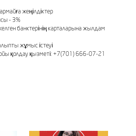
армайға жеңілдіктер
ясы - 3%
келген банктерінің карталарына жылдам
алыпты жұмыс істеуі
бойы қолдау қызметі: +7(701) 666-07-21